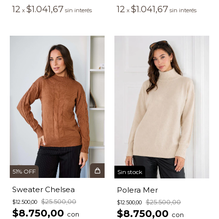
12
$1.041,67
12
$1.041,67
x
sin interés
x
sin interés
51
%
OFF
Sin stock
Sweater Chelsea
Polera Mer
$25.500,00
$25.500,00
$12.500,00
$12.500,00
$8.750,00
$8.750,00
con
con