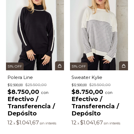
51
%
OFF
51
%
OFF
Polera Line
Sweater Kylie
$25.500,00
$25.500,00
$12.500,00
$12.500,00
$8.750,00
$8.750,00
con
con
Efectivo /
Efectivo /
Transferencia /
Transferencia /
Depósito
Depósito
12
$1.041,67
12
$1.041,67
x
sin interés
x
sin interés