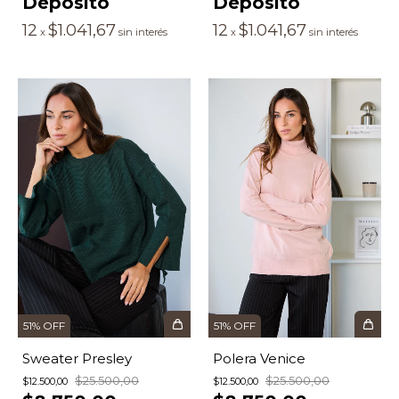
Depósito
Depósito
12
$1.041,67
12
$1.041,67
x
sin interés
x
sin interés
51
%
OFF
51
%
OFF
Sweater Presley
Polera Venice
$25.500,00
$25.500,00
$12.500,00
$12.500,00