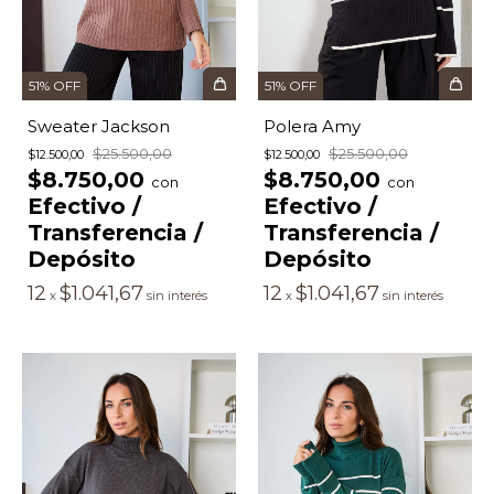
51
%
OFF
51
%
OFF
Sweater Jackson
Polera Amy
$25.500,00
$25.500,00
$12.500,00
$12.500,00
$8.750,00
$8.750,00
con
con
Efectivo /
Efectivo /
Transferencia /
Transferencia /
Depósito
Depósito
12
$1.041,67
12
$1.041,67
x
sin interés
x
sin interés