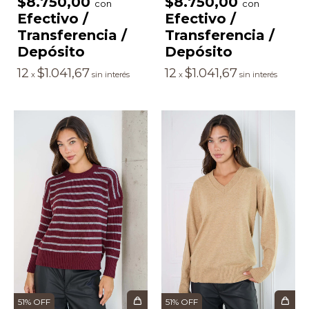
$8.750,00
$8.750,00
con
con
Efectivo /
Efectivo /
Transferencia /
Transferencia /
Depósito
Depósito
12
$1.041,67
12
$1.041,67
x
sin interés
x
sin interés
51
%
OFF
51
%
OFF