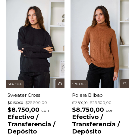
51
%
OFF
51
%
OFF
Sweater Cross
Polera Bilbao
$25.500,00
$25.500,00
$12.500,00
$12.500,00
$8.750,00
$8.750,00
con
con
Efectivo /
Efectivo /
Transferencia /
Transferencia /
Depósito
Depósito