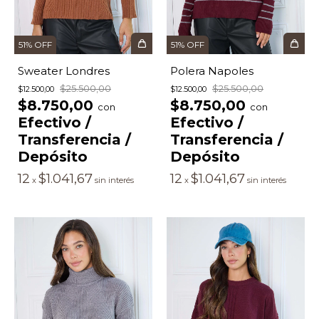
51
%
OFF
51
%
OFF
Sweater Londres
Polera Napoles
$25.500,00
$25.500,00
$12.500,00
$12.500,00
$8.750,00
$8.750,00
con
con
Efectivo /
Efectivo /
Transferencia /
Transferencia /
Depósito
Depósito
12
$1.041,67
12
$1.041,67
x
sin interés
x
sin interés