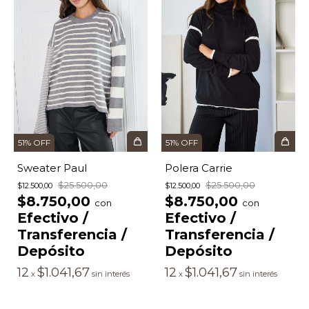
51
%
OFF
51
%
OFF
Polera Carrie
Sweater Paul
$25.500,00
$25.500,00
$12.500,00
$12.500,00
$8.750,00
$8.750,00
con
con
Efectivo /
Efectivo /
Transferencia /
Transferencia /
Depósito
Depósito
12
$1.041,67
12
$1.041,67
x
sin interés
x
sin interés